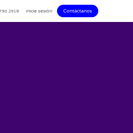
inicie sesión
Contáctanos
790 2918