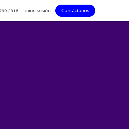
inicie sesión
Contáctanos
790 2918